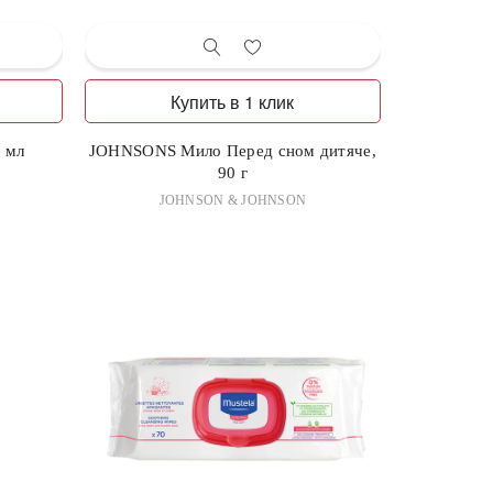
Купить в 1 клик
 мл
JOHNSONS Мило Перед сном дитяче,
90 г
JOHNSON & JOHNSON