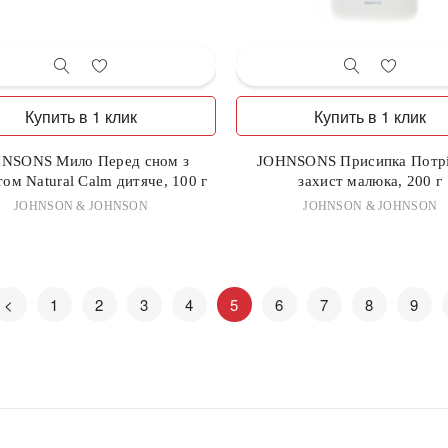
Купить в 1 клик
Купить в 1 клик
NSONS Мило Перед сном з
JOHNSONS Присипка Потр
ом Natural Calm дитяче, 100 г
захист малюка, 200 г
JOHNSON & JOHNSON
JOHNSON & JOHNSON
<
1
2
3
4
5
6
7
8
9