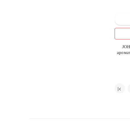
ФАРМАЦЕВТИЧЕСКАЯ
7
ФАБРИКА НПО "ЭЛЬФА"
4
ЭЛИТ-ФАРМ ООО
9
ЭФФЕКТ
JOH
аромат
|<