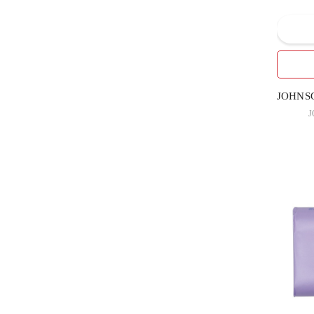
6
КПД
КРАСОТА и ЗДОРОВЬЕ
1
ООО,Харьков
5
Лавена АД, Болгарія
2
НОВЫЙ ЖЕМЧУГ
JOHNSO
J
ОАО "НЕВСКАЯ
7
КОСМЕТИКА"РОССИЯ
ООО"НАТУРА СИБЕРИКА"
1
РОССИЯ
10
СПЛАТ
3
ТД ВИКТЕР ООО
1
ТЕХНОМЕДИКА
12
Турция
3
Україна