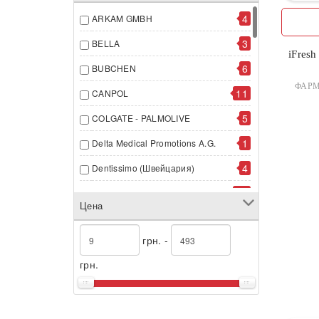
4
ARKAM GMBH
3
BELLA
iFresh
6
BUBCHEN
ФАРМ
11
CANPOL
5
COLGATE - PALMOLIVE
1
Delta Medical Promotions A.G.
4
Dentissimo (Швейцария)
47
FUSHIMA ИСПАНИЯ
Цена
2
HIPP ГмбХ & Co
грн. -
12
JOHNSON & JOHNSON
грн.
7
KIMBERLY - CLARK
3
Laboratoires Expanscience
3
Li