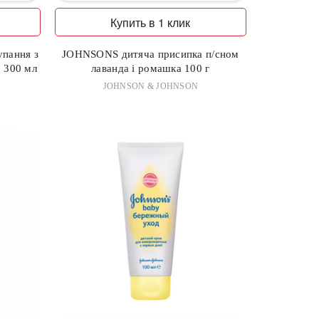
Купить в 1 клик
упання з
JOHNSONS дитяча присипка п/сном
 300 мл
лаванда і ромашка 100 г
JOHNSON & JOHNSON