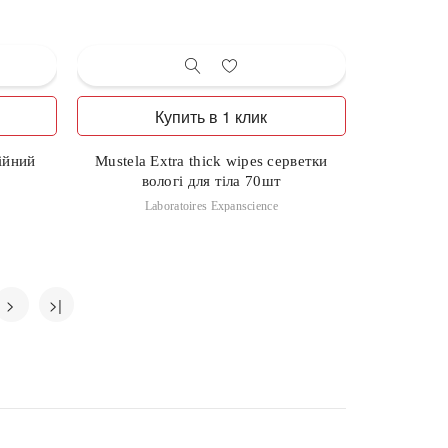
Купить в 1 клик
ійний
Mustela Extra thick wipes серветки
вологі для тіла 70шт
Laboratoires Expanscience
>
>|