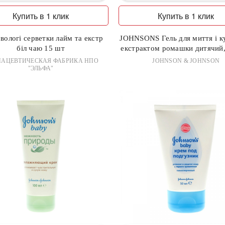
Купить в 1 клик
Купить в 1 клик
 вологі серветки лайм та екстр
JOHNSONS Гель для миття і к
біл чаю 15 шт
екстрактом ромашки дитячий,
АЦЕВТИЧЕСКАЯ ФАБРИКА НПО
JOHNSON & JOHNSON
"ЭЛЬФА"