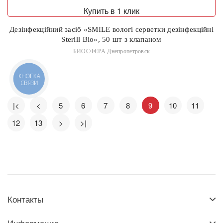
Купить в 1 клик
Дезінфекційний засіб «SMILE вологі серветки дезінфекційні
Sterill Bio», 50 шт з клапаном
БИОСФЕРА Днепропетровск
КНОПКА
СВЯЗИ
|<
<
5
6
7
8
9
10
11
12
13
>
>|
Контакты
Информация