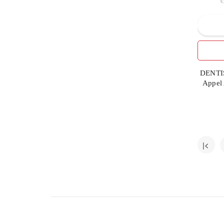
ФАРМАЦЕВТИЧЕСКАЯ
7
ФАБРИКА НПО "ЭЛЬФА"
4
ЭЛИТ-ФАРМ ООО
9
ЭФФЕКТ
DENTIS
Appel 
|<