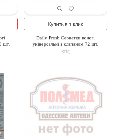
Купить в 1 клик
огі
Daily Fresh Серветки вологі
0 шт.
універсальні з клапаном 72 шт.
КПД