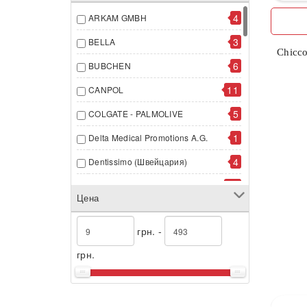
4
ARKAM GMBH
3
BELLA
Chicc
6
BUBCHEN
11
CANPOL
5
COLGATE - PALMOLIVE
1
Delta Medical Promotions A.G.
4
Dentissimo (Швейцария)
47
FUSHIMA ИСПАНИЯ
Цена
2
HIPP ГмбХ & Co
грн. -
12
JOHNSON & JOHNSON
грн.
7
KIMBERLY - CLARK
3
Laboratoires Expanscience
3
Li