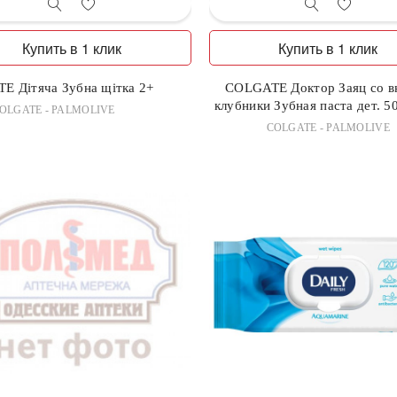
Купить в 1 клик
Купить в 1 клик
E Дітяча Зубна щітка 2+
COLGATE Доктор Заяц со в
клубники Зубная паста дет. 5
OLGATE - PALMOLIVE
COLGATE - PALMOLIVE