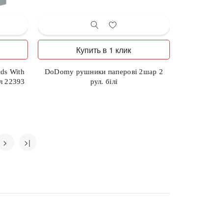
Купить в 1 клик
ds With
DoDomy рушники паперові 2шар 2
мл 22393
рул. білі
>
>|