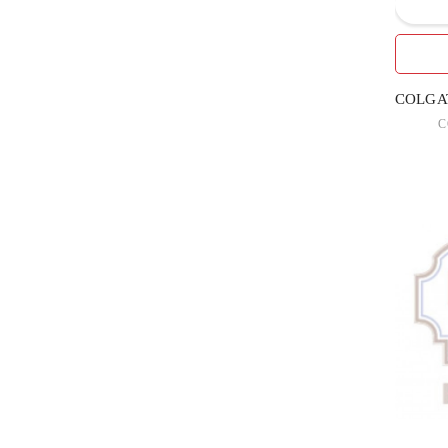
5
LINDO Limited
2
MANN&SCHPODER
COLGAT
1
MAPA GmpH
C
2
NATURA HOUSE Италия
4
PIERROT Испания
1
SELPAK
4
БЕЛКОСМЕКС
2
БИОКОН
40
БИОСФЕРА Днепропетровск
4
БИОТОН
5
Дансон БГ ООД
14
ЕвроКосМед