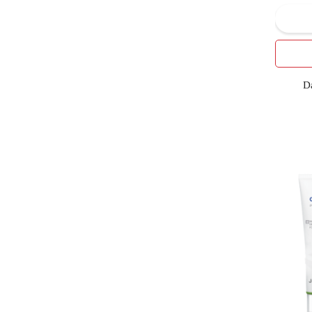
6
КПД
КРАСОТА и ЗДОРОВЬЕ
1
ООО,Харьков
5
Лавена АД, Болгарія
D
2
НОВЫЙ ЖЕМЧУГ
ОАО "НЕВСКАЯ
7
КОСМЕТИКА"РОССИЯ
ООО"НАТУРА СИБЕРИКА"
1
РОССИЯ
10
СПЛАТ
3
ТД ВИКТЕР ООО
1
ТЕХНОМЕДИКА
12
Турция
3
Україна