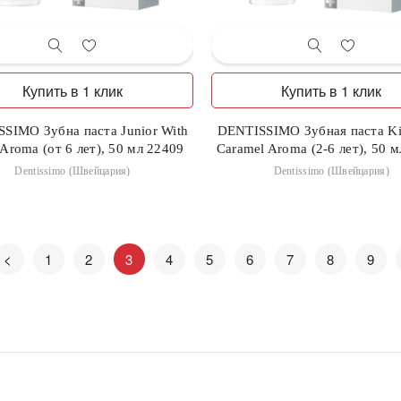
Купить в 1 клик
Купить в 1 клик
SIMO Зубна паста Junior With
DENTISSIMO Зубная паста Ki
Aroma (от 6 лет), 50 мл 22409
Caramel Aroma (2-6 лет), 50 
Dentissimo (Швейцария)
Dentissimo (Швейцария)
<
1
2
3
4
5
6
7
8
9