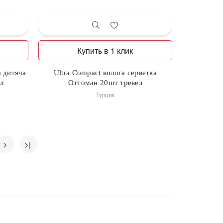
Купить в 1 клик
а дитяча
Ultra Compact волога серветка
ел
Оттоман 20шт тревел
Турция
>
>|