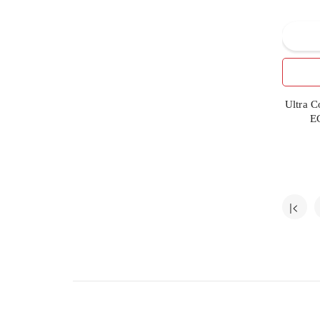
ФАРМАЦЕВТИЧЕСКАЯ
7
ФАБРИКА НПО "ЭЛЬФА"
4
ЭЛИТ-ФАРМ ООО
9
ЭФФЕКТ
Ultra 
E
|<