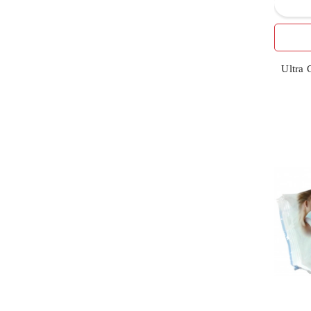
5
LINDO Limited
2
MANN&SCHPODER
Ultra
1
MAPA GmpH
2
NATURA HOUSE Италия
4
PIERROT Испания
1
SELPAK
4
БЕЛКОСМЕКС
2
БИОКОН
40
БИОСФЕРА Днепропетровск
4
БИОТОН
5
Дансон БГ ООД
14
ЕвроКосМед