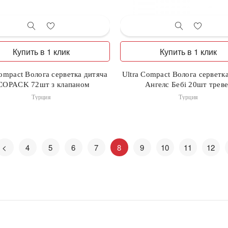
Купить в 1 клик
Купить в 1 клик
Compact Волога серветка дитяча
Ultra Compact Волога серветк
COPACK 72шт з клапаном
Ангелс Бебі 20шт трев
Турция
Турция
<
4
5
6
7
8
9
10
11
12