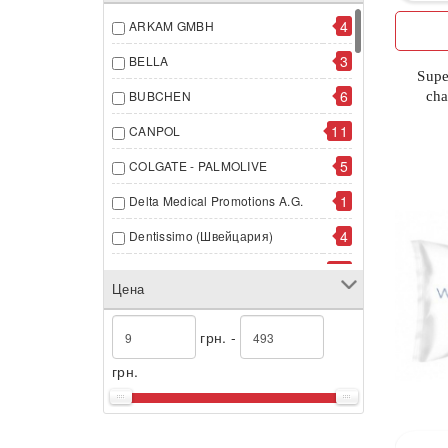
4
ARKAM GMBH
3
BELLA
Supe
6
BUBCHEN
cha
11
CANPOL
5
COLGATE - PALMOLIVE
1
Delta Medical Promotions A.G.
4
Dentissimo (Швейцария)
47
FUSHIMA ИСПАНИЯ
Цена
2
HIPP ГмбХ & Co
грн. -
12
JOHNSON & JOHNSON
грн.
7
KIMBERLY - CLARK
3
Laboratoires Expanscience
3
Li