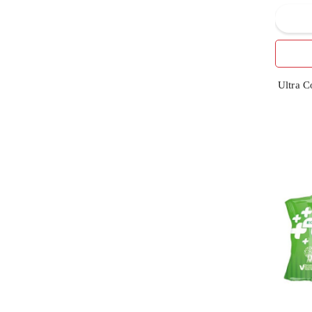
6
КПД
КРАСОТА и ЗДОРОВЬЕ
1
ООО,Харьков
5
Лавена АД, Болгарія
Ultra 
2
НОВЫЙ ЖЕМЧУГ
ОАО "НЕВСКАЯ
7
КОСМЕТИКА"РОССИЯ
ООО"НАТУРА СИБЕРИКА"
1
РОССИЯ
10
СПЛАТ
3
ТД ВИКТЕР ООО
1
ТЕХНОМЕДИКА
12
Турция
3
Україна