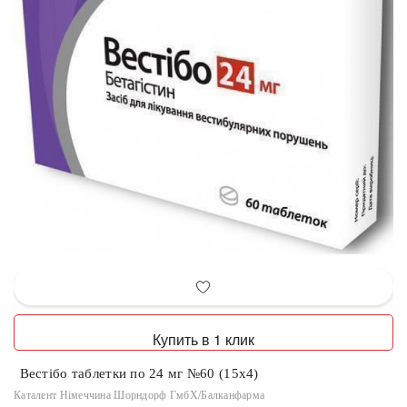
Купить в 1 клик
Вестібо таблетки по 24 мг №60 (15х4)
Каталент Німеччина Шорндорф ГмбХ/Балканфарма