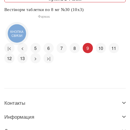
Вестінорм таблетки по 8 мг №30 (10х3)
Фармак
КНОПКА
СВЯЗИ
|<
<
5
6
7
8
9
10
11
12
13
>
>|
Контакты
Информация