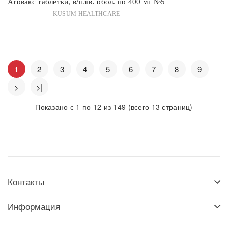
Атовакс таблетки, в/плів. обол. по 400 мг №5
KUSUM HEALTHCARE
1
2
3
4
5
6
7
8
9
>
>|
Показано с 1 по 12 из 149 (всего 13 страниц)
Контакты
Информация