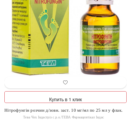
Купить в 1 клик
Нітрофунгін розчин д/зовн. заст. 10 мг/мл по 25 мл у флак.
Тева Чех Індастріз с.р.о./ТЕВА Фармацевтікал Індас