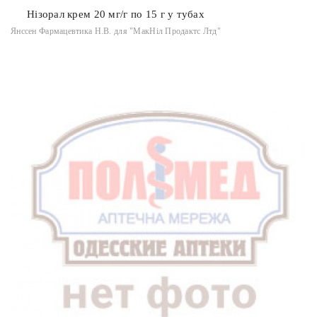
Нізорал крем 20 мг/г по 15 г у тубах
Янссен Фармацевтика Н.В. для "МакНіл Продактс Лтд"