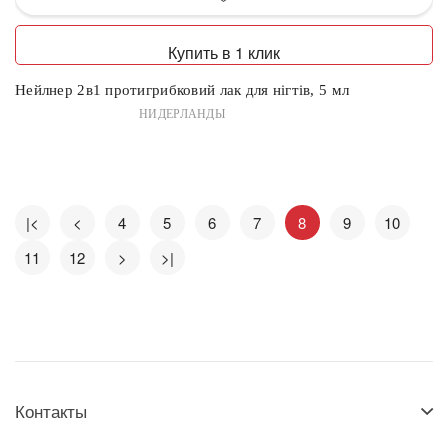
Купить в 1 клик
Нейлнер 2в1 протигрибковий лак для нігтів, 5 мл
НИДЕРЛАНДЫ
КНОПКА
СВЯЗИ
|<
<
4
5
6
7
8
9
10
11
12
>
>|
Контакты