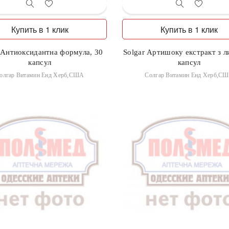
Купить в 1 клик
Купить в 1 клик
 Антиоксидантна формула, 30
Solgar Артишоку екстракт з л
капсул
капсул
олгар Витамин Енд Херб,США
Солгар Витамин Енд Херб,С