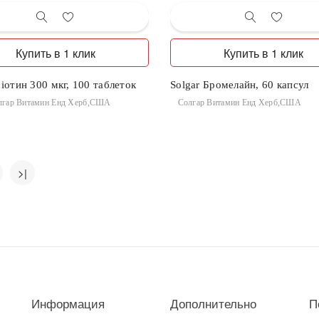
Купить в 1 клик
Купить в 1 клик
Біотин 300 мкг, 100 таблеток
Solgar Бромелайн, 60 капсул
лгар Витамин Енд Херб,США
Солгар Витамин Енд Херб,США
>|
Информация
Дополнительно
П