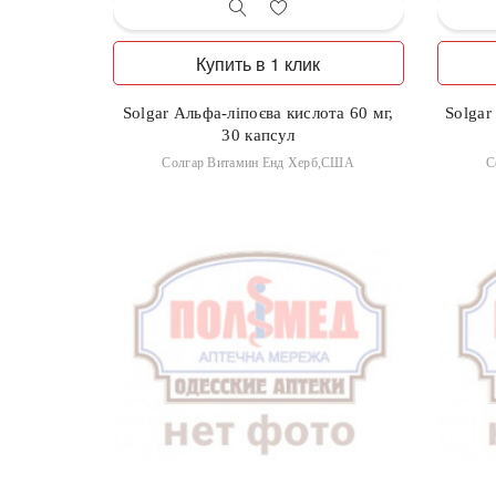
Купить в 1 клик
Solgar Альфа-ліпоєва кислота 60 мг,
Solgar
30 капсул
Солгар Витамин Енд Херб,США
С