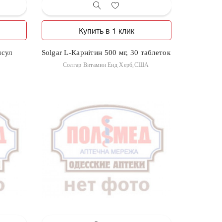
Купить в 1 клик
псул
Solgar L-Карнітин 500 мг, 30 таблеток
Солгар Витамин Енд Херб,США