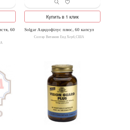
Купить в 1 клик
истя, 60
Solgar Ацидофілус плюс, 60 капсул
Солгар Витамин Енд Херб,США
ША