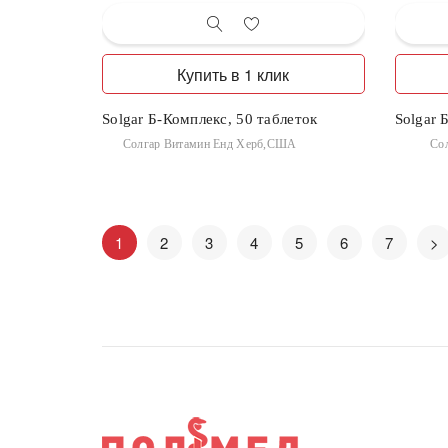
Купить в 1 клик
Solgar Б-Комплекс, 50 таблеток
Solgar 
Солгар Витамин Енд Херб,США
Со
1
2
3
4
5
6
7
>