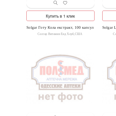
Купить в 1 клик
Solgar Готу Кола екстракт, 100 капсул
Solgar 
Солгар Витамин Енд Херб,США
С