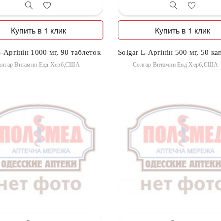
Купить в 1 клик
Купить в 1 клик
L-Аргінін 1000 мг, 90 таблеток
Solgar L-Аргінін 500 мг, 50 ка
олгар Витамин Енд Херб,США
Солгар Витамин Енд Херб,США