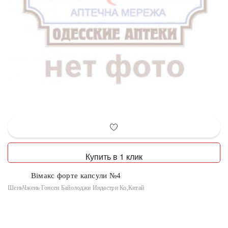
Купить в 1 клик
Вімакс форте капсули №4
ШеньЧжень Гонсен Байолоджи Индастри Ко,Китай