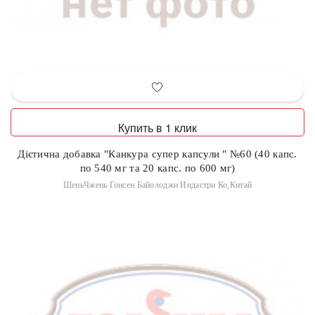
Купить в 1 клик
Дієтична добавка "Канкура супер капсули " №60 (40 капс.
по 540 мг та 20 капс. по 600 мг)
ШеньЧжень Гонсен Байолоджи Индастри Ко,Китай