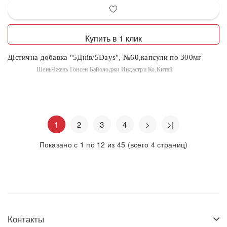
Купить в 1 клик
Дієтична добавка "5Днів/5Days", №60,капсули по 300мг
ШеньЧжень Гонсен Байолоджи Индастри Ко,Китай
1
2
3
4
>
>|
Показано с 1 по 12 из 45 (всего 4 страниц)
Контакты