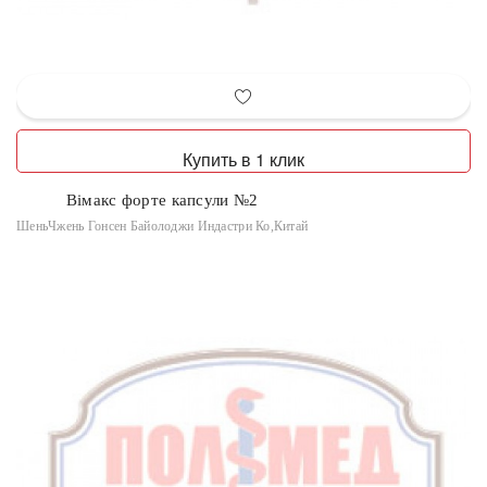
Купить в 1 клик
Вімакс форте капсули №2
ШеньЧжень Гонсен Байолоджи Индастри Ко,Китай