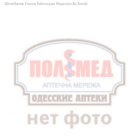
ШеньЧжень Гонсен Байолоджи Индастри Ко,Китай