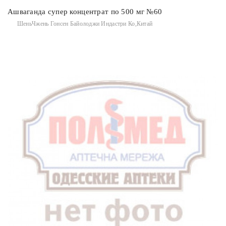
Ашваганда супер концентрат по 500 мг №60
ШеньЧжень Гонсен Байолоджи Индастри Ко,Китай