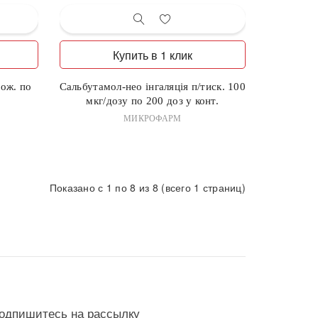
Купить в 1 клик
ож. по
Сальбутамол-нео інгаляція п/тиск. 100
мкг/дозу по 200 доз у конт.
МИКРОФАРМ
Показано с 1 по 8 из 8 (всего 1 страниц)
одпишитесь на рассылку