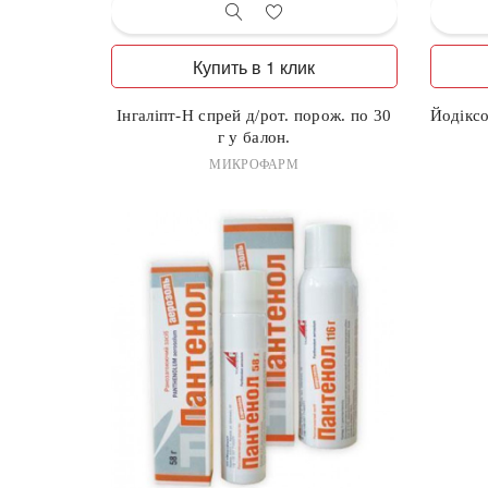
Купить в 1 клик
Інгаліпт-Н спрей д/рот. порож. по 30
Йодіксо
г у балон.
МИКРОФАРМ