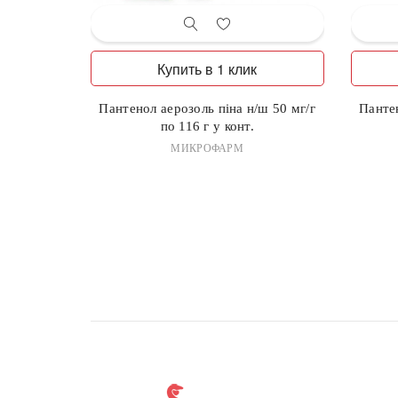
Купить в 1 клик
Пантенол аерозоль піна н/ш 50 мг/г
Пантен
по 116 г у конт.
МИКРОФАРМ