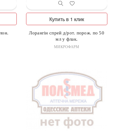
Купить в 1 клик
лон.
Лорангін спрей д/рот. порож. по 50
мл у флак.
МИКРОФАРМ