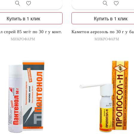
Купить в 1 клик
Купить в 1 клик
л спрей 85 мг/г по 30 г у конт.
Каметон аерозоль по 30 г у ба
МИКРОФАРМ
МИКРОФАРМ