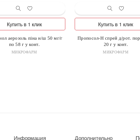
Купить в 1 клик
Купить в 1 клик
ол аерозоль піна н/ш 50 мг/г
Пропосол-Н спрей д/рот. пор
по 58 г у конт.
20 г у конт.
МИКРОФАРМ
МИКРОФАРМ
Информация
Дополнительно
П