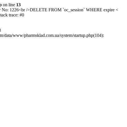
p
on line
13
/>Error No: 1226<br />DELETE FROM `oc_session` WHERE expire <
ck trace: #0
3
rm/data/www/pharmsklad.com.ua/system/startup.php(104):