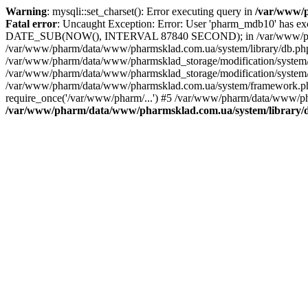
Warning
: mysqli::set_charset(): Error executing query in
/var/www/p
Fatal error
: Uncaught Exception: Error: User 'pharm_mdb10' has 
DATE_SUB(NOW(), INTERVAL 87840 SECOND); in /var/www/pharm/d
/var/www/pharm/data/www/pharmsklad.com.ua/system/library/db.
/var/www/pharm/data/www/pharmsklad_storage/modification/system/
/var/www/pharm/data/www/pharmsklad_storage/modification/system/li
/var/www/pharm/data/www/pharmsklad.com.ua/system/framework.php(
require_once('/var/www/pharm/...') #5 /var/www/pharm/data/www/pha
/var/www/pharm/data/www/pharmsklad.com.ua/system/library/d