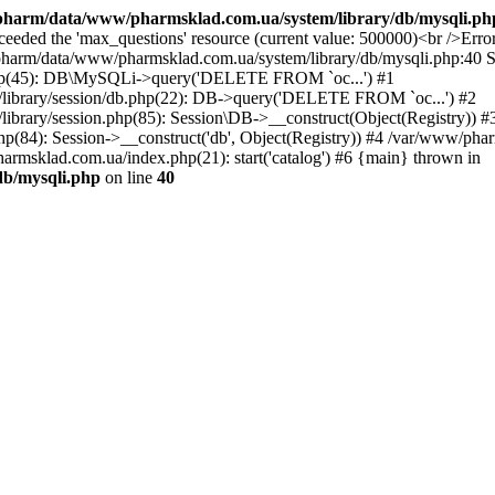
harm/data/www/pharmsklad.com.ua/system/library/db/mysqli.ph
exceeded the 'max_questions' resource (current value: 500000)<br 
ata/www/pharmsklad.com.ua/system/library/db/mysqli.php:40 Sta
php(45): DB\MySQLi->query('DELETE FROM `oc...') #1
library/session/db.php(22): DB->query('DELETE FROM `oc...') #2
brary/session.php(85): Session\DB->__construct(Object(Registry)) #
84): Session->__construct('db', Object(Registry)) #4 /var/www/pha
rmsklad.com.ua/index.php(21): start('catalog') #6 {main} thrown in
b/mysqli.php
on line
40