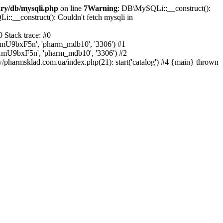
ry/db/mysqli.php
on line
7
Warning
: DB\MySQLi::__construct():
::__construct(): Couldn't fetch mysqli in
 Stack trace: #0
1mU9bxF5n', 'pharm_mdb10', '3306') #1
1mU9bxF5n', 'pharm_mdb10', '3306') #2
harmsklad.com.ua/index.php(21): start('catalog') #4 {main} thrown