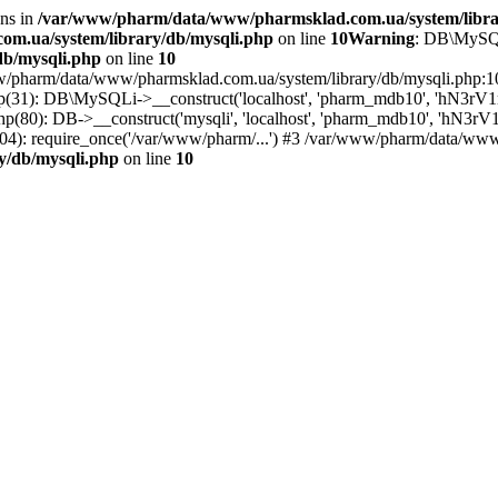
ons in
/var/www/pharm/data/www/pharmsklad.com.ua/system/libra
m.ua/system/library/db/mysqli.php
on line
10
Warning
: DB\MySQLi
b/mysqli.php
on line
10
ww/pharm/data/www/pharmsklad.com.ua/system/library/db/mysqli.php:10
p(31): DB\MySQLi->__construct('localhost', 'pharm_mdb10', 'hN3rV
80): DB->__construct('mysqli', 'localhost', 'pharm_mdb10', 'hN3rV
): require_once('/var/www/pharm/...') #3 /var/www/pharm/data/www/p
y/db/mysqli.php
on line
10