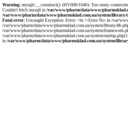
Warning
: mysqli::__construct(): (HY000/1040): Too many connecti
Couldn't fetch mysqli in
/var/www/pharm/data/www/pharmsklad.co
/var/www/pharm/data/www/pharmsklad.com.ua/system/library/d
Fatal error
: Uncaught Exception: Error: <br />Error No: in /var/w
/var/www/pharm/data/www/pharmsklad.com.ua/system/library/db.ph
/var/www/pharm/data/www/pharmsklad.com.ua/system/framework.php(
/var/www/pharm/data/www/pharmsklad.com.ua/system/startup.php(104
in
/var/www/pharm/data/www/pharmsklad.com.ua/system/librar