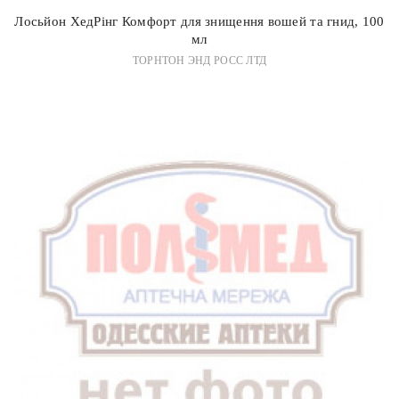
Лосьйон ХедРінг Комфорт для знищення вошей та гнид, 100
мл
ТОРНТОН ЭНД РОСС ЛТД