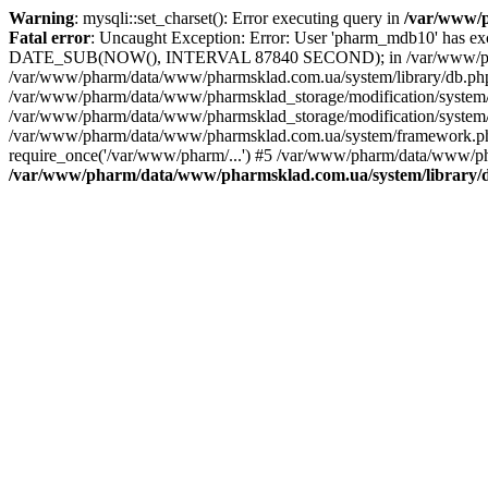
Warning
: mysqli::set_charset(): Error executing query in
/var/www/p
Fatal error
: Uncaught Exception: Error: User 'pharm_mdb10' has 
DATE_SUB(NOW(), INTERVAL 87840 SECOND); in /var/www/pharm/d
/var/www/pharm/data/www/pharmsklad.com.ua/system/library/db.
/var/www/pharm/data/www/pharmsklad_storage/modification/system/
/var/www/pharm/data/www/pharmsklad_storage/modification/system/li
/var/www/pharm/data/www/pharmsklad.com.ua/system/framework.php(
require_once('/var/www/pharm/...') #5 /var/www/pharm/data/www/pha
/var/www/pharm/data/www/pharmsklad.com.ua/system/library/d