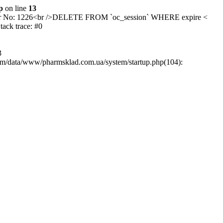
p
on line
13
/>Error No: 1226<br />DELETE FROM `oc_session` WHERE expire <
ck trace: #0
3
rm/data/www/pharmsklad.com.ua/system/startup.php(104):