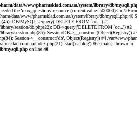
harm/data/www/pharmsklad.com.ua/system/library/db/mysqli.ph
exceeded the 'max_questions' resource (current value: 500000)<br 
ata/www/pharmsklad.com.ua/system/library/db/mysqli.php:40 Sta
php(45): DB\MySQLi->query('DELETE FROM `oc...') #1
library/session/db.php(22): DB->query('DELETE FROM `oc...') #2
brary/session.php(85): Session\DB->__construct(Object(Registry)) #
84): Session->__construct('db', Object(Registry)) #4 /var/www/pha
rmsklad.com.ua/index.php(21): start('catalog') #6 {main} thrown in
b/mysqli.php
on line
40