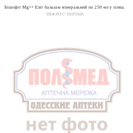
Бішофіт Mg++ Еліт бальзам мінеральний по 250 мл у пляш.
"ПБФ РАГС" ПОЛТАВА