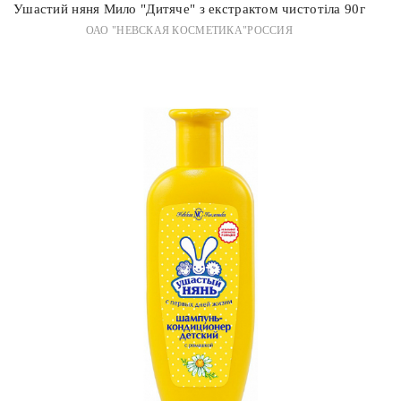
Ушастий няня Мило "Дитяче" з екстрактом чистотіла 90г
ОАО "НЕВСКАЯ КОСМЕТИКА"РОССИЯ