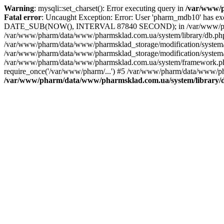
Warning
: mysqli::set_charset(): Error executing query in
/var/www/p
Fatal error
: Uncaught Exception: Error: User 'pharm_mdb10' has 
DATE_SUB(NOW(), INTERVAL 87840 SECOND); in /var/www/pharm/d
/var/www/pharm/data/www/pharmsklad.com.ua/system/library/db.
/var/www/pharm/data/www/pharmsklad_storage/modification/system/
/var/www/pharm/data/www/pharmsklad_storage/modification/system/li
/var/www/pharm/data/www/pharmsklad.com.ua/system/framework.php(
require_once('/var/www/pharm/...') #5 /var/www/pharm/data/www/pha
/var/www/pharm/data/www/pharmsklad.com.ua/system/library/d