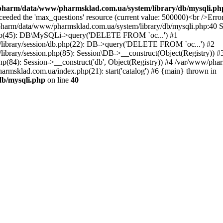
harm/data/www/pharmsklad.com.ua/system/library/db/mysqli.ph
exceeded the 'max_questions' resource (current value: 500000)<br 
ata/www/pharmsklad.com.ua/system/library/db/mysqli.php:40 Sta
php(45): DB\MySQLi->query('DELETE FROM `oc...') #1
library/session/db.php(22): DB->query('DELETE FROM `oc...') #2
brary/session.php(85): Session\DB->__construct(Object(Registry)) #
84): Session->__construct('db', Object(Registry)) #4 /var/www/pha
rmsklad.com.ua/index.php(21): start('catalog') #6 {main} thrown in
b/mysqli.php
on line
40