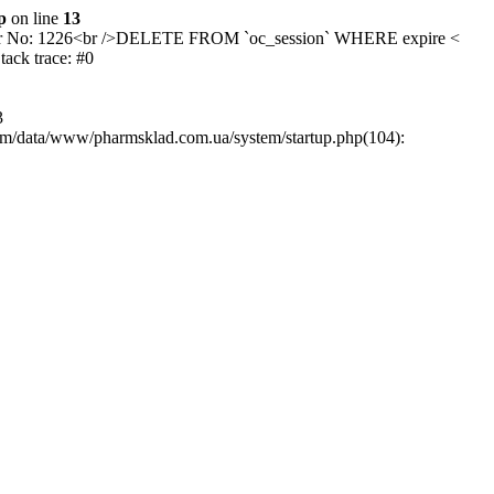
p
on line
13
/>Error No: 1226<br />DELETE FROM `oc_session` WHERE expire <
ck trace: #0
3
rm/data/www/pharmsklad.com.ua/system/startup.php(104):