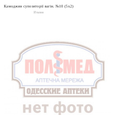
Камоджин супозиторії вагін. №10 (5х2)
Италия