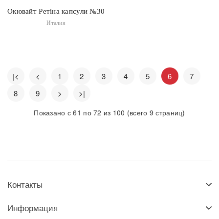
Окювайт Ретіна капсули №30
Италия
|<
<
1
2
3
4
5
6
7
8
9
>
>|
Показано с 61 по 72 из 100 (всего 9 страниц)
Контакты
Информация