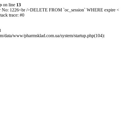
p
on line
13
/>Error No: 1226<br />DELETE FROM `oc_session` WHERE expire <
ck trace: #0
3
rm/data/www/pharmsklad.com.ua/system/startup.php(104):