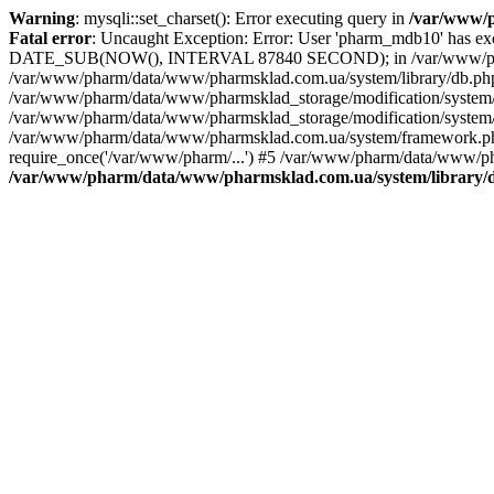
Warning
: mysqli::set_charset(): Error executing query in
/var/www/p
Fatal error
: Uncaught Exception: Error: User 'pharm_mdb10' has 
DATE_SUB(NOW(), INTERVAL 87840 SECOND); in /var/www/pharm/d
/var/www/pharm/data/www/pharmsklad.com.ua/system/library/db.
/var/www/pharm/data/www/pharmsklad_storage/modification/system/
/var/www/pharm/data/www/pharmsklad_storage/modification/system/li
/var/www/pharm/data/www/pharmsklad.com.ua/system/framework.php(
require_once('/var/www/pharm/...') #5 /var/www/pharm/data/www/pha
/var/www/pharm/data/www/pharmsklad.com.ua/system/library/d