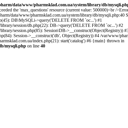
harm/data/www/pharmsklad.com.ua/system/library/db/mysqli.ph
exceeded the 'max_questions' resource (current value: 500000)<br 
ata/www/pharmsklad.com.ua/system/library/db/mysqli.php:40 Sta
php(45): DB\MySQLi->query('DELETE FROM `oc...') #1
library/session/db.php(22): DB->query('DELETE FROM `oc...') #2
brary/session.php(85): Session\DB->__construct(Object(Registry)) #
84): Session->__construct('db', Object(Registry)) #4 /var/www/pha
rmsklad.com.ua/index.php(21): start('catalog') #6 {main} thrown in
b/mysqli.php
on line
40