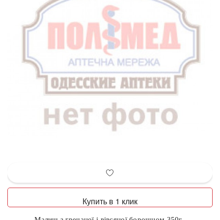
Купить в 1 клик
Малиш з гречаної і вівсяної борошном 350г