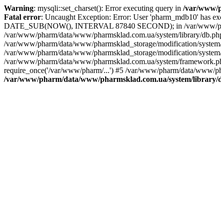
Warning
: mysqli::set_charset(): Error executing query in
/var/www/p
Fatal error
: Uncaught Exception: Error: User 'pharm_mdb10' has 
DATE_SUB(NOW(), INTERVAL 87840 SECOND); in /var/www/pharm/d
/var/www/pharm/data/www/pharmsklad.com.ua/system/library/db.
/var/www/pharm/data/www/pharmsklad_storage/modification/system/
/var/www/pharm/data/www/pharmsklad_storage/modification/system/li
/var/www/pharm/data/www/pharmsklad.com.ua/system/framework.php(
require_once('/var/www/pharm/...') #5 /var/www/pharm/data/www/pha
/var/www/pharm/data/www/pharmsklad.com.ua/system/library/d