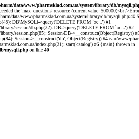
harm/data/www/pharmsklad.com.ua/system/library/db/mysqli.ph
exceeded the 'max_questions' resource (current value: 500000)<br 
ata/www/pharmsklad.com.ua/system/library/db/mysqli.php:40 Sta
php(45): DB\MySQLi->query('DELETE FROM `oc...') #1
library/session/db.php(22): DB->query('DELETE FROM `oc...') #2
brary/session.php(85): Session\DB->__construct(Object(Registry)) #
84): Session->__construct('db', Object(Registry)) #4 /var/www/pha
rmsklad.com.ua/index.php(21): start('catalog') #6 {main} thrown in
b/mysqli.php
on line
40