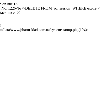
p
on line
13
/>Error No: 1226<br />DELETE FROM `oc_session` WHERE expire <
ck trace: #0
3
rm/data/www/pharmsklad.com.ua/system/startup.php(104):