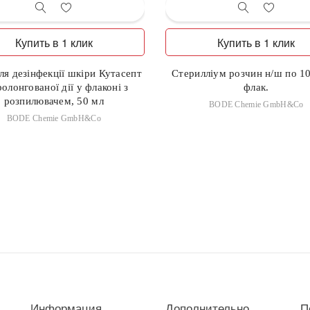
Купить в 1 клик
Купить в 1 клик
для дезінфекції шкіри Кутасепт
Стерилліум розчин н/ш по 10
олонгованої дії у флаконі з
флак.
розпилювачем, 50 мл
BODE Chemie GmbH&Co
BODE Chemie GmbH&Co
Информация
Дополнительно
П