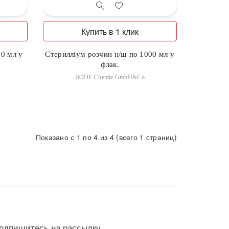
Купить в 1 клик
0 мл у
Стерилліум розчин н/ш по 1000 мл у
флак.
BODE Chemie GmbH&Co
Показано с 1 по 4 из 4 (всего 1 страниц)
одпишитесь на рассылку