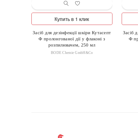
Купить в 1 клик
Засіб для дезінфекції шкіри Кутасепт
Засіб 
Ф пролонгованої дії у флаконі з
Ф пр
розпилювачем, 250 мл
BODE Chemie GmbH&Co