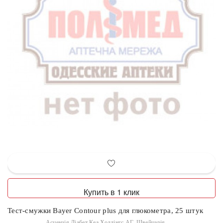
Купить в 1 клик
Тест-смужки Bayer Contour plus для глюкометра, 25 штук
Асцензія Діабет Кеа Холдінгс АГ, Швейцарія